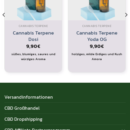
CANNABIS TERPENE
CANNABIS TERPENE
Cannabis Terpene
Cannabis Terpene
Dosi
Yoda OG
9,90
€
9,90
€
süßes, blumiges, saures und
holziges, milde Erdiges und Kush
würziges Aroma
Amora
Versandinformationen
CBD Großhandel
CBD Dropshipping
CBD Affiliate Partnerprogramm