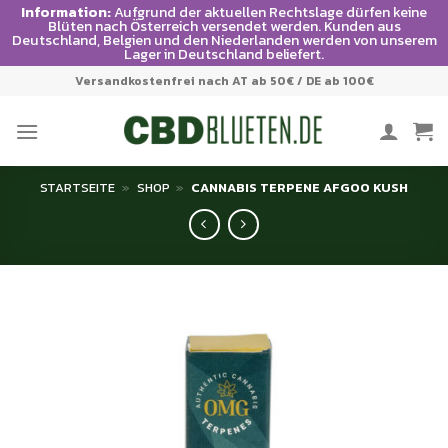
Information:
Aufgrund der aktuellen Rechtslage dürfen keine
Blüten nach Österreich versendet werden. Kunden aus
Deutschland, Belgien und den Niederlanden werden von unserem
Lager in Deutschland beliefert.
Zum
Versandkostenfrei nach AT ab 50€ / DE ab 100€
Inhalt
springen
STARTSEITE
»
SHOP
»
CANNABIS TERPENE AFGOO KUSH