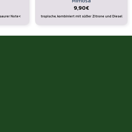
Mimosa
9,90
€
 saurer Note<
tropische, kombiniert mit süßer Zitrone und Diesel