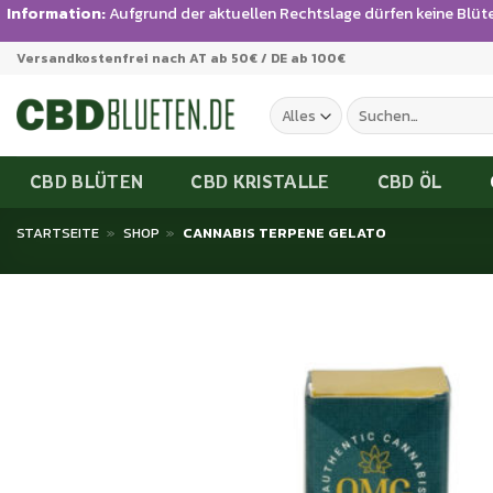
Information:
Aufgrund der aktuellen Rechtslage dürfen keine Blüt
Zum
Versandkostenfrei nach AT ab 50€ / DE ab 100€
Inhalt
springen
Suchen
nach:
CBD BLÜTEN
CBD KRISTALLE
CBD ÖL
STARTSEITE
»
SHOP
»
CANNABIS TERPENE GELATO