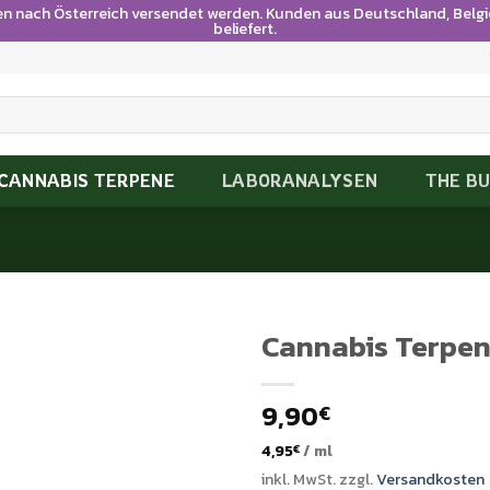
en nach Österreich versendet werden. Kunden aus Deutschland, Bel
beliefert.
CANNABIS TERPENE
LABORANALYSEN
THE B
Cannabis Terpen
9,90
€
4,95
/
ml
€
inkl. MwSt.
zzgl.
Versandkosten