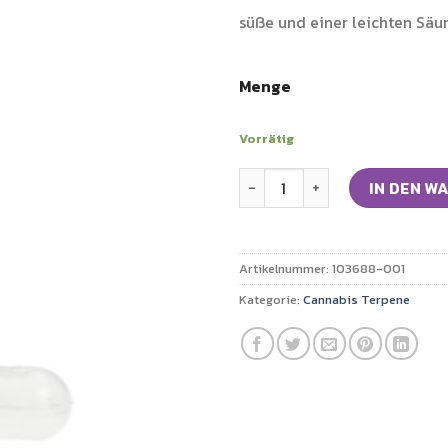
süße und einer leichten Säur
Menge
Vorrätig
Cannabis Terpene Gelato Me
IN DEN W
Artikelnummer:
103688-001
Kategorie:
Cannabis Terpene