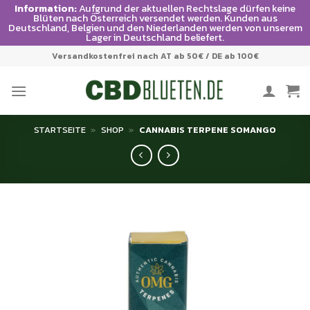
Information:
Aufgrund der aktuellen Rechtslage dürfen keine
Blüten nach Österreich versendet werden. Kunden aus
Deutschland, Belgien und den Niederlanden werden von unserem
Lager in Deutschland beliefert.
Zum
Versandkostenfrei nach AT ab 50€ / DE ab 100€
Inhalt
springen
STARTSEITE
»
SHOP
»
CANNABIS TERPENE SOMANGO