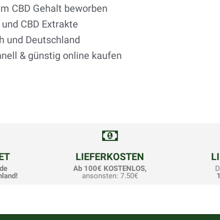
tem CBD Gehalt beworben
 und CBD Extrakte
ch und Deutschland
nell & günstig online kaufen
ET
LIEFERKOSTEN
L
de
Ab 100€ KOSTENLOS,
D
hland!
ansonsten: 7.50€
1