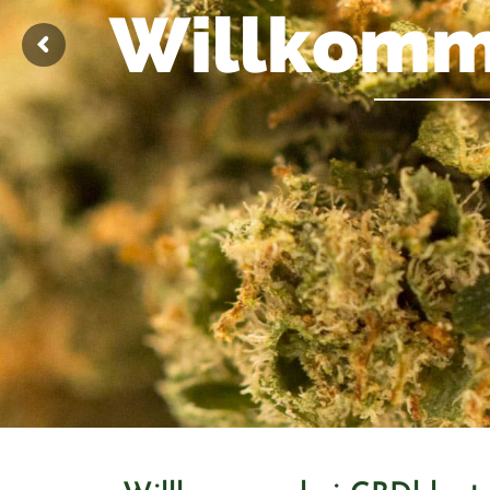
W
i
l
l
k
o
m