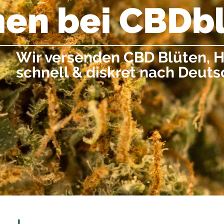
m
e
n
b
e
i
C
B
D
b
Wir versenden CBD Blüten, H
schnell & diskret nach Deuts