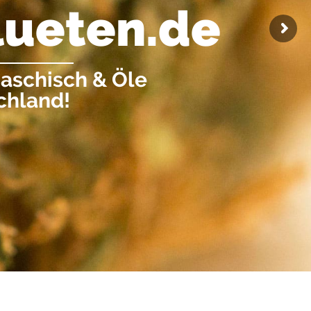
l
u
e
t
e
n
.
d
e
aschisch & Öle
chland!