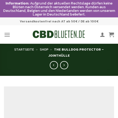
Information:
Aufgrund der aktuellen Rechtslage dürfen keine
Blüten nach Österreich versendet werden. Kunden aus
Deutschland, Belgien und den Niederlanden werden von unserem
Lager in Deutschland beliefert.
Zum
Versandkostenfrei nach AT ab 50€ / DE ab 100€
Inhalt
springen
STARTSEITE
»
SHOP
»
THE BULLDOG PROTECTOR –
JOINTHÜLLE