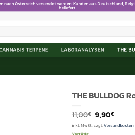
en nach Österreich versendet werden. Kunden aus Deutschland, Bel
beliefert.
CANNABIS TERPENE
LABORANALYSEN
THE B
THE BULLDOG Rol
Ursprünglic
Aktue
11,00
9,90
€
€
Preis
Preis
inkl. MwSt.
zzgl.
Versandkosten
war:
ist:
Vorrätig