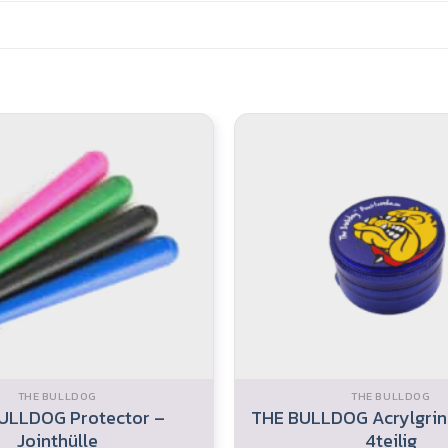
THE BULLDOG
THE BULLDOG
ULLDOG Protector –
THE BULLDOG Acrylgrin
Jointhülle
4teilig