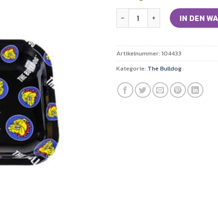
11,00€
9,90€
THE BULLDOG Rolling Tray - A
IN DEN W
Artikelnummer:
104433
Kategorie:
The Bulldog