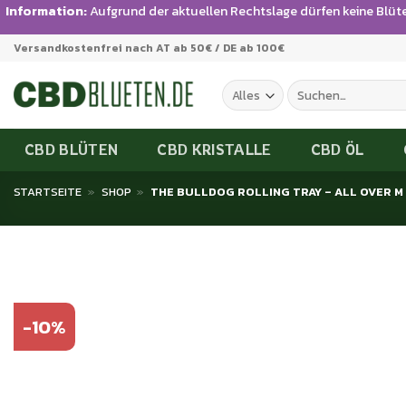
Information:
Aufgrund der aktuellen Rechtslage dürfen keine Blüt
Zum
Versandkostenfrei nach AT ab 50€ / DE ab 100€
Inhalt
springen
Suchen
nach:
CBD BLÜTEN
CBD KRISTALLE
CBD ÖL
STARTSEITE
»
SHOP
»
THE BULLDOG ROLLING TRAY – ALL OVER M
-10%