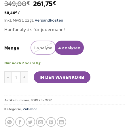
Ursprünglicher
Aktueller
349,00
261,75
€
€
Preis
Preis
58,46
/
€
war:
ist:
inkl. MwSt.
zzgl.
Versandkosten
349,00€
261,75€.
Hanfanalytik für jedermann!
Menge
1 Analyse
4 Analysen
Nur noch 2 vorrätig
Cannabis THC CBD Laboranalyse Menge
IN DEN WARENKORB
Artikelnummer:
101973-002
Kategorie:
Zubehör