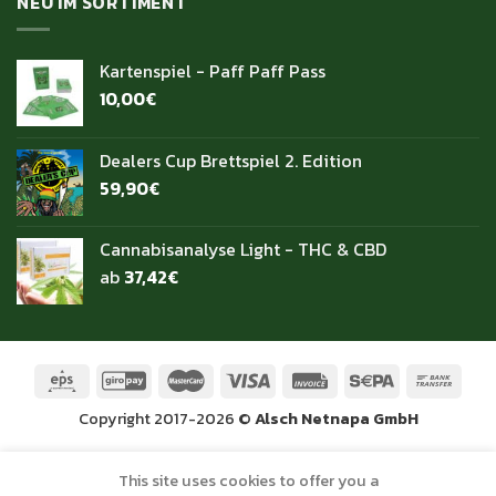
NEU IM SORTIMENT
Kartenspiel - Paff Paff Pass
10,00
€
Dealers Cup Brettspiel 2. Edition
59,90
€
Cannabisanalyse Light - THC & CBD
ab
37,42
€
Copyright 2017-2026 ©
Alsch Netnapa GmbH
All prices incl. VAT.
This site uses cookies to offer you a