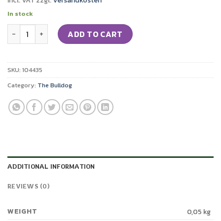
incl. VAT
zzgl.
Versandkosten
In stock
THE BULLDOG Super Cone - ungebleicht quantity
ADD TO CART
SKU:
104435
Category:
The Bulldog
ADDITIONAL INFORMATION
REVIEWS (0)
WEIGHT
0,05 kg